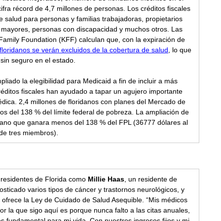
ifra récord de 4,7 millones de personas. Los créditos fiscales 
e salud para personas y familias trabajadoras, propietarios 
mayores, personas con discapacidad y muchos otros. Las 
Family Foundation (KFF) calculan que, con la expiración de 
floridanos se verán excluidos de la cobertura de salud
, lo que 
sin seguro en el estado.  
liado la elegibilidad para Medicaid a fin de incluir a más 
créditos fiscales han ayudado a tapar un agujero importante 
dica. 2,4 millones de floridanos con planes del Mercado de 
 del 138 % del límite federal de pobreza. La ampliación de 
ridano que ganara menos del 138 % del FPL (36777 dólares al 
de tres miembros).   
 residentes de Florida como 
Millie Haas
, un residente de 
ticado varios tipos de cáncer y trastornos neurológicos, y 
que ofrece la Ley de Cuidado de Salud Asequible. “Mis médicos 
or la que sigo aquí es porque nunca falto a las citas anuales, 
s fundamental para mi vida. Con nuestros ingresos fijos y mi 