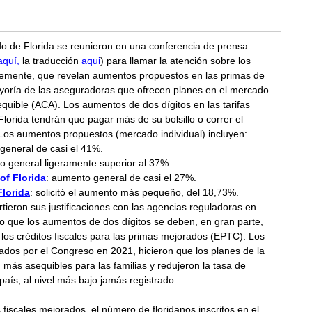
ado de Florida se reunieron en una conferencia de prensa 
aquí,
 la traducción 
aqui
) para llamar la atención sobre los 
temente, que revelan aumentos propuestos en las primas de 
ayoría de las aseguradoras que ofrecen planes en el mercado 
quible (ACA). Los aumentos de dos dígitos en las tarifas 
Florida tendrán que pagar más de su bolsillo o correr el 
 Los aumentos propuestos (mercado individual) incluyen: 
general de casi el 41%.  
o general ligeramente superior al 37%.  
of Florida
: aumento general de casi el 27%.  
lorida
: solicitó el aumento más pequeño, del 18,73%.  
ieron sus justificaciones con las agencias reguladoras en 
laro que los aumentos de dos dígitos se deben, en gran parte, 
e los créditos fiscales para las primas mejorados (EPTC). Los 
ados por el Congreso en 2021, hicieron que los planes de la 
 más asequibles para las familias y redujeron la tasa de 
aís, al nivel más bajo jamás registrado. 
s fiscales mejorados, el número de floridanos inscritos en el 