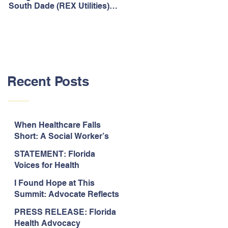
South Dade (REX Utilities)
Act, It's Time to Look
Community Water System
Forward.
As Prime
Recent Posts
When Healthcare Falls
Short: A Social Worker’s
Perspective on Care
STATEMENT: Florida
Coordination,
Voices for Health
Accountability, and The
Response to Legislative
Need for Change
I Found Hope at This
Approval of the 2026-2027
Summit: Advocate Reflects
State Budget
on 2026 Florida Voices for
PRESS RELEASE: Florida
Health Summit
Health Advocacy