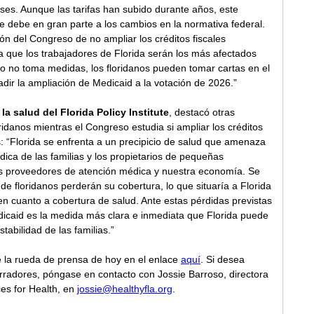
ses. Aunque las tarifas han subido durante años, este 
debe en gran parte a los cambios en la normativa federal. 
ón del Congreso de no ampliar los créditos fiscales 
a que los trabajadores de Florida serán los más afectados 
o no toma medidas, los floridanos pueden tomar cartas en el 
adir la ampliación de Medicaid a la votación de 2026.” 
 la salud del Florida Policy Institute
, destacó otras 
danos mientras el Congreso estudia si ampliar los créditos 
: “Florida se enfrenta a un precipicio de salud que amenaza 
dica de las familias y los propietarios de pequeñas 
s proveedores de atención médica y nuestra economía. Se 
de floridanos perderán su cobertura, lo que situaría a Florida 
en cuanto a cobertura de salud. Ante estas pérdidas previstas 
dicaid es la medida más clara e inmediata que Florida puede 
tabilidad de las familias.” 
la rueda de prensa de hoy en el enlace 
aquí
. Si desea 
arradores, póngase en contacto con Jossie Barroso, directora 
es for Health, en 
jossie@healthyfla.org
. 