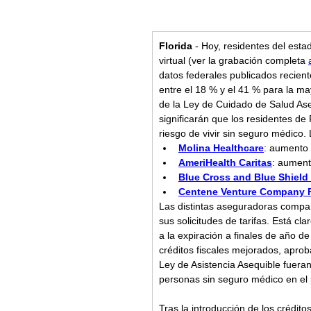
Florida 
- Hoy, residentes del est
virtual (ver la grabación completa 
datos federales publicados recien
entre el 18 % y el 41 % para la m
de la Ley de Cuidado de Salud Ase
significarán que los residentes de 
riesgo de vivir sin seguro médico.
Molina Healthcare
: aumento 
AmeriHealth Caritas
: aument
Blue Cross and Blue Shield 
Centene Venture Company F
Las distintas aseguradoras compart
sus solicitudes de tarifas. Está c
a la expiración a finales de año d
créditos fiscales mejorados, aprob
Ley de Asistencia Asequible fueran
personas sin seguro médico en el p
Tras la introducción de los crédito