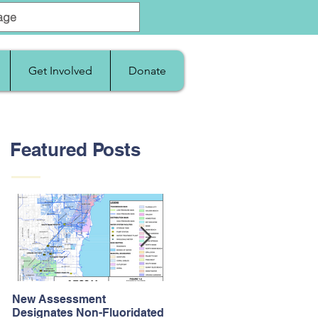
Get Involved
Donate
Featured Posts
New Assessment
After Supreme Court
Designates Non-Fluoridated
Upholds the Affordable Car