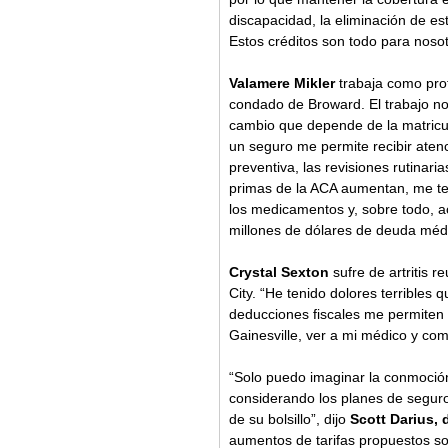
discapacidad, la eliminación de est
Estos créditos son todo para nosot
Valamere Mikler 
trabaja como prof
condado de Broward. El trabajo no 
cambio que depende de la matricul
un seguro me permite recibir aten
preventiva, las revisiones rutinaria
primas de la ACA aumentan, me tem
los medicamentos y, sobre todo, a
millones de dólares de deuda médi
Crystal Sexton 
sufre de artritis 
City. “He tenido dolores terribles 
deducciones fiscales me permiten 
Gainesville, ver a mi médico y co
“Solo puedo imaginar la conmoción
considerando los planes de segur
de su bolsillo”, dijo 
Scott Darius, 
aumentos de tarifas propuestos son