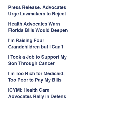
Organizations Respond to
Press Release: Advocates
the Attorney General’s
Urge Lawmakers to Reject
Public Assistance Task
Medicaid Work Reporting
Force
Health Advocates Warn
Rules that Threaten Health
Florida Bills Would Deepen
Coverage
Harm from Federal
I'm Raising Four
Medicaid and SNAP Cuts
Grandchildren but I Can't
Get Coverage
I Took a Job to Support My
Son Through Cancer
Treatment; Then I Lost My
I’m Too Rich for Medicaid,
Health Coverage
Too Poor to Pay My Bills
ICYMI: Health Care
Advocates Rally in Defens
e of Medicaid at the Florida
Capitol, Encourage
Floridians to Expand
Medicaid