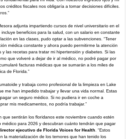
os créditos fiscales nos obligaría a tomar decisiones difíciles. 
ros.” 
esora adjunta impartiendo cursos de nivel universitario en el 
incluye beneficios para la salud, con un salario en constante 
ación en las clases, pudo optar a las subvenciones. “Tener 
ción médica constante y ahora puedo permitirme la atención 
s y las recetas para tratar mi hipertensión y diabetes. Si las 
o que volveré a dejar de ir al médico, no podré pagar por 
cumularé facturas médicas que se sumarán a los miles de 
ca de Florida.” 
reumatoide y trabaja como profesional de la limpieza en Lake 
que me han impedido trabajar y llevar una vida normal. Estas 
pagar un seguro médico. Si no pudiera ir en coche a 
mprar mis medicamentos, no podría trabajar.” 
 que sentirán los floridanos este noviembre cuando estén 
o médico para 2026 y descubran cuánto tendrán que pagar 
director ejecutivo de Florida Voices for Health
. “Estos 
 la materialización de los temores que han tenido los 